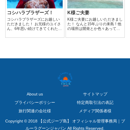
コシハラブラザーズ！
K様ご夫妻
コシハラブラザーズにお越しい
K様ご夫妻にお越しいただきまし
ただきました！ お兄様のユイさ
た！ なんと15年ぶりの来島 ! 他
ん、6年思い続けてきてくれたと
の場所は開発とか色々あって変
いうジープ島！😭 妹さん達をつ
わってしまっていることろが多
れての3兄妹旅〜✨ 聞かせていた
いから残念だけど ここはコーラ
だいたコシハラ家ヒストリーは
ルや島の様子など全然変わって
絶対忘れません！ ...
なくて安心したと喜んでくれて
いました〜。 ...
About us
サイトマップ
プライバシーポリシー
特定商取引法の表記
旅行関連の会社様
メディア関係者様
Copyright © 2018 【公式ジープ島】 オフィシャル管理事務局｜ブ
ルーラグーンジャパン All Rights Reserved.