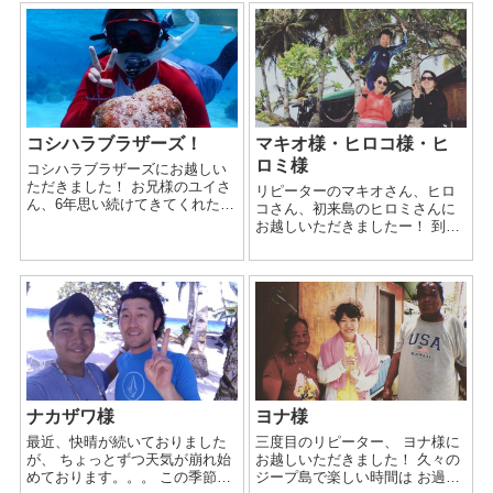
コシハラブラザーズ！
マキオ様・ヒロコ様・ヒ
ロミ様
コシハラブラザーズにお越しい
ただきました！ お兄様のユイさ
リピーターのマキオさん、ヒロ
ん、6年思い続けてきてくれたと
コさん、初来島のヒロミさんに
いうジープ島！😭 妹さん達をつ
お越しいただきましたー！ 到着
れての3兄妹旅〜✨ 聞かせていた
日の午後に平安丸、 2日目は五
だいたコシハラ家ヒストリーは
星丸、清澄丸、 3日目はサンパ
絶対忘れません！ ...
ラ、ジープ島のハウスリーフ
久々のジープ島はいかがでした
でしょうか？ 満...
ナカザワ様
ヨナ様
最近、快晴が続いておりました
三度目のリピーター、 ヨナ様に
が、 ちょっとずつ天気が崩れ始
お越しいただきました！ 久々の
めております。。。 この季節は
ジープ島で楽しい時間は お過ご