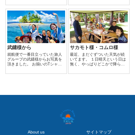
余り雨は降らないと聞いていた
しいただけましたでしょうか？
のですが、今年は特別なのか
ジープ島大好き！とおっしゃっ
な？？ それともこれが普通？？
ていただけて嬉しかったです〜
(~｡~;)? 一昨日、ナカザワさんが
😭✨ ま...
日本に帰国され...
武鑓様から
サカモト様・コムロ様
就航便で一番目立っていた旅人
最近、まだぐずついた天気が続
グループの武鑓様からお写真を
いてます。 １日晴天という日は
頂きました。 お揃いのTシャツ
無く、やっぱりどこかで降られ
を着て、全力で遊ぶぞ！ という
ちゃいますね… 全体的にももや
のが伝わってくる楽しいお客様
っとしてる感じです(T_T) カラッ
たちでした！ 皆さんともて気さ
とした日が恋しい！！(>_< ) さ
くで一緒にとても楽しい時間を
てさて、この一週間jee...
過ごさせ...
About us
サイトマップ