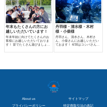
...
年末もたくさんの方にお
丹羽様・清水様・木村
越しいただいています！
様・小柴様
年末年始に向けてたくさんのお
丹羽さん、清水さん、木村さ
客様にお越しいただいておりま
ん、小柴さんにお越しいただい
す！ 皆でたくさん遊びましょ
ておます！ 4/30はコシバさんの
う！（＾＾）
㊗️500本記念でした！ 記念すべ
き500本目は富士川丸に🚢 皆で
記念の５のポーズ！ ...
About us
サイトマップ
プライバシーポリシー
特定商取引法の表記