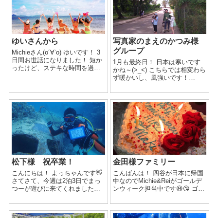
ゆいさんから
写真家のまえのかつみ様
グループ
Michieさん(о´∀`о) ゆいです！ 3
日間お世話になりました！ 短か
1月も最終日！ 日本は寒いです
ったけど、ステキな時間を過ご
かね～(>_<) こちらでは相変わら
せて、 出会いも沢山あり、楽し
ず暖かいし、風強いです！
かったです╰(*´︶`*)╯ RIZE 松
o(^▽^)o 天気は晴れが続きま
田 有以 ゆいさん。...
す！ 今週は写真家のまえのかつ
みさんと 写真教室の生徒の方々
が遊びに来てくださってまし...
松下様 祝卒業！
金田様ファミリー
こんにちは！ よっちゃんです👋
こんばんは！ 四谷が日本に帰国
さてさて、今週は2泊3日でまっ
中なのでMichie&Reiがゴールデ
つーが遊びに来てくれました！
ンウィーク担当中です😃😘 ゴー
今回の旅行は卒業旅行だそうで
ルデンウィーク前半、70代のご
す！👨🏻‍🎓 JEEP島に...
両親と家族旅行で金田様ファミ
リーにお越しいただきました。