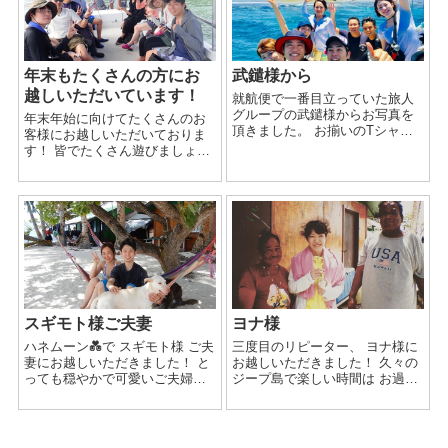
年末もたくさんの方にお
武鑓様から
越しいただいています！
就航便で一番目立っていた旅人
グループの武鑓様からお写真を
年末年始に向けてたくさんのお
頂きました。 お揃いのTシャツ
客様にお越しいただいておりま
を着て、全力で遊ぶぞ！ という
す！ 皆でたくさん遊びましょ
のが伝わってくる楽しいお客様
う！（＾＾）
たちでした！ 皆さんともて気さ
くで一緒にとても楽しい時間を
過ごさせ...
スギモト様ご夫妻
ヨナ様
ハネムーン💑で スギモト様 ご夫
三度目のリピーター、 ヨナ様に
妻にお越しいただきました！ と
お越しいただきました！ 久々の
っても穏やかで可愛いご夫婦！
ジープ島で楽しい時間は お過ご
お二人を祝福するように曇りが
しいただけましたでしょうか？
ちだった天気もどこえやら、良
ジープ島大好き！とおっしゃっ
いお天気に恵まれました！ サン
ていただけて嬉しかったです〜
ドパラダイスでのシュ...
😭✨ ま...