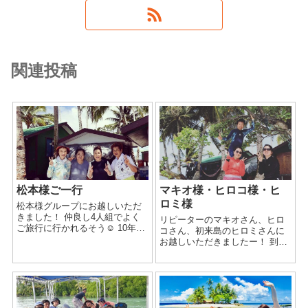
関連投稿
松本様ご一行
マキオ様・ヒロコ様・ヒ
ロミ様
松本様グループにお越しいただ
きました！ 仲良し4人組でよく
リピーターのマキオさん、ヒロ
ご旅行に行かれるそう☺️ 10年ほ
コさん、初来島のヒロミさんに
ど前に京都のデパートでジープ
お越しいただきましたー！ 到着
島の事を知り、今回実現✨ の～
日の午後に平安丸、 2日目は五
んびり＆まったりとジープ島1
星丸、清澄丸、 3日目はサンパ
泊...
ラ、ジープ島のハウスリーフ
久々のジープ島はいかがでした
でしょうか？ 満...