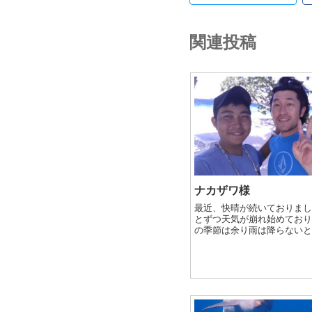
関連投稿
ナカザワ様
最近、快晴が続いておりまし
とずつ天気が崩れ始めており
の季節は余り雨は降らない
ですが、今年は特別なのかな
これが普通？？(~｡~;)? 一
さんが日本に帰国され...