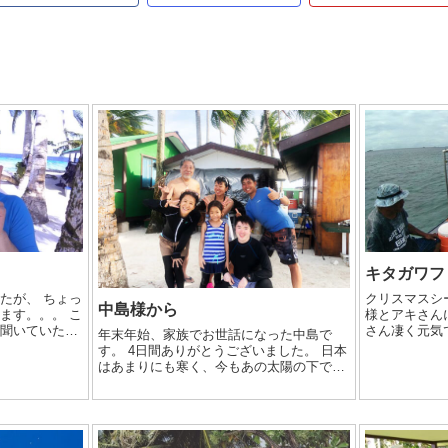
キタガワフ
たが、 ちょっ
クリスマスシ
中島様から
ます。。。 こ
様とアキさん
と聞いていたの
さん凄く元気
年末年始、家族でお世話になった中島で
？？ それとも
プション出来
す。 4日間ありがとうございました。 日本
昨日、ナカザワ
ョイ！ する
はあまりにも寒く、今もあの太陽の下でい
絶好の海日よ
るであろう よっちゃんを羨ましく懐かしく
見...
思います。 ジープに4日もいたので最後の
ほうは文明が恋しくなっていた...