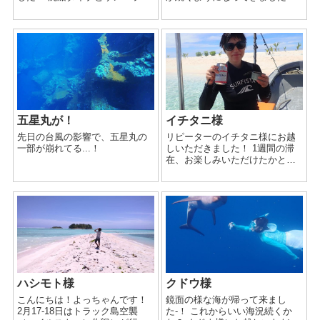
イブ、ジープでランチ…😋お楽
o(^▽^)o スカッと晴れると、お
しみいただきました！ スカイツ
酒がホントに美味しい。🍺(>_< )
リーでジープ島のプラネタリウ
今週は、「ダイビングスクール
ム始ま...
WITH 北九...
五星丸が！
イチタニ様
先日の台風の影響で、五星丸の
リピーターのイチタニ様にお越
一部が崩れてる...！
しいただきました！ 1週間の滞
在、お楽しみいただけたかと！
ドルフィンスイムではまさか
の、開始１分で見つかるミラク
ルありました！😆 ヘトヘトなる
まで遊んで貰えました🐬...
ハシモト様
クドウ様
こんにちは！よっちゃんです！
鏡面の様な海が帰って来まし
2月17-18日はトラック島空襲
た-！ これからいい海況続くか