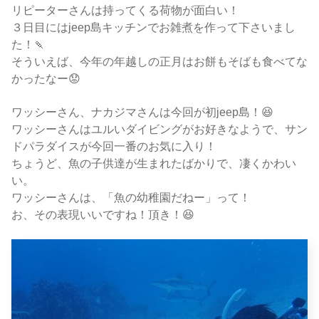
リピーターさんは持ってくる荷物が面白い！
３日目にはjeep島キッチンでお雑煮を作って下さいまし
た！🍡
そういえば、今年の年越しの正月はお餅もそばも食べてな
かったなー😟
ワッシーさん、ナカジマさんは今回が初jeep島！😆
ワッシーさんはユルいダイビングがお好きなようで、サン
ドパラダイスが今回一番のお気に入り！
ちょうど、魚の子供達が生まれたばかりで、凄くかわい
い。
ワッシーさんは、「魚の幼稚園だねー」って！
お、その表現いいですね！頂き！😆