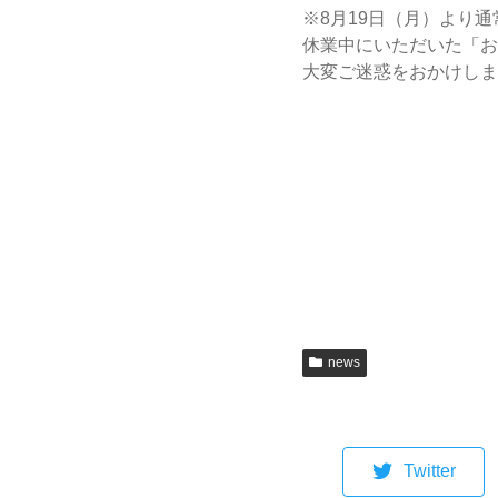
※8月19日（月）より
休業中にいただいた「お
大変ご迷惑をおかけしま
news
Twitter