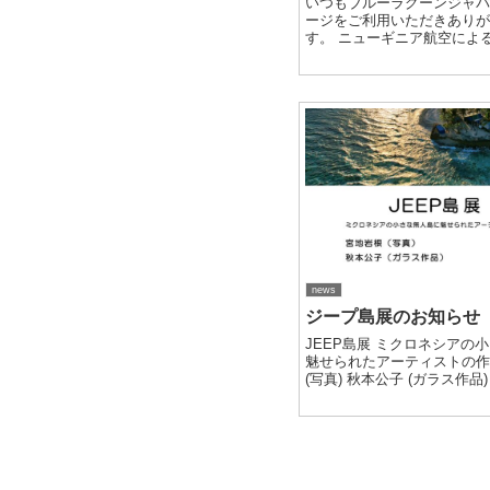
いつもブルーラグーンジャ
ージをご利用いただきあり
す。 ニューギニア航空によ
より、これから初めて取り
から特に下記についてのお
数ある状況です。 ・現地到
な流...
news
ジープ島展のお知らせ
JEEP島展 ミクロネシアの
魅せられたアーティストの作
(写真) 秋本公子 (ガラス作品
ンゴのキャンドルホルダー)
アームブランシュギャラリー 150