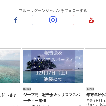
ブルーラグーンジャパンをフォローする
news
news
用につきま
ジープ島 報告会＆クリスマスパ
年末年始休
ーティー開催
平素は格別の
げます。 誠