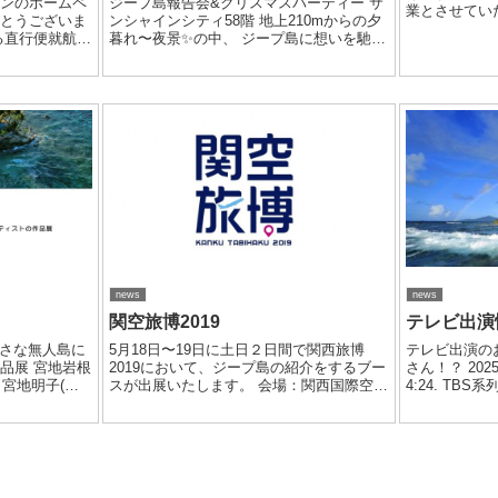
パンのホームペ
ジープ島報告会&クリスマスパーティー⁡ サ
業とさせていた
がとうございま
ンシャインシティ58階 地上210mからの夕
日（土）～20
る直行便就航に
暮れ〜夜景✨の中、 ジープ島に想いを馳せ
（月）より通
扱う旅行会社様
ませんか？ ⁡ 【日時】 2022年12...
業中にいた...
問い合わせが多
着からの大まか
news
news
関空旅博2019
テレビ出演
小さな無人島に
5月18日〜19日に土日２日間で関西旅博
テレビ出演の
品展 宮地岩根
2019において、ジープ島の紹介をするブー
さん！？ 2025
) 宮地明子(サ
スが出展いたします。 会場：関西国際空港
4:24. TB
 【開催場所】
是非足をお運びください。お待ちしており
TARAと吉田
-0001...
ます。
さい！