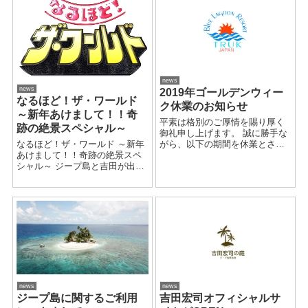
news
news
2019年ゴールデンウィー
なるほど！ザ・ワールド
ク休業のお知らせ
～新年あけまして！！奇
平素は格別のご厚情を賜り厚く
跡の絶景スペシャル～
御礼申し上げます。 誠に勝手な
なるほど！ザ・ワールド ～新年
がら、以下の期間を休業とさせ
あけまして！！奇跡の絶景スペ
ていただきます。 2019年4月27
シャル～ ジープ島と吉田が出演
日(土) ～ 2019年5月6日(月) ※5
いたします。 来てくださったの
月7日(火)より平常通り営業いた
は人気俳優の伊藤健太郎さん。
します。 休業中にいただい...
伊藤さんは3つの絶景ミッション
に挑みました... ...
news
news
ジープ島に関するご利用
吉田宏司オフィシャルサ