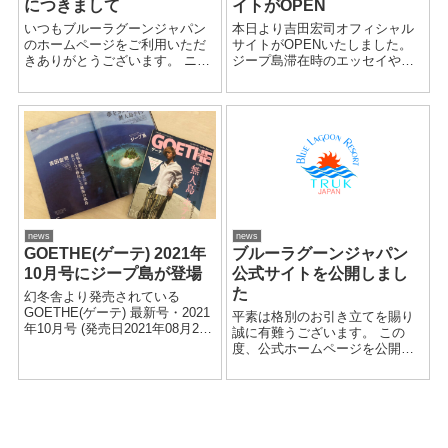
につきまして
イトがOPEN
いつもブルーラグーンジャパン
本日より吉田宏司オフィシャル
のホームページをご利用いただ
サイトがOPENいたしました。
きありがとうございます。 ニュ
ジープ島滞在時のエッセイやイ
ーギニア航空による直行便就航
ベント情報、また著名人との対
により、これから初めて取り扱
談や吉田の散歩コースの紹介な
う旅行会社様から特に下記につ
どなどとてもプライベートな情
いてのお問い合わせが多数ある
報サイトになります。 是非ごら
状況です。 ・現地到着からの大
んください。 吉...
まかな流...
news
news
GOETHE(ゲーテ) 2021年
ブルーラグーンジャパン
10月号にジープ島が登場
公式サイトを公開しまし
た
幻冬舎より発売されている
GOETHE(ゲーテ) 最新号・2021
平素は格別のお引き立てを賜り
年10月号 (発売日2021年08月25
誠に有難うございます。 この
日)にジープ島が紹介されていま
度、公式ホームページを公開し
す。 ぜひご覧ください。
ました。チューク州 ジープ島な
らびにブルーラグーンリゾート
に関する情報を配信するウェブ
サイトになります。 今後ともブ
ルーラグーンジャパンををよろ
しくお願...