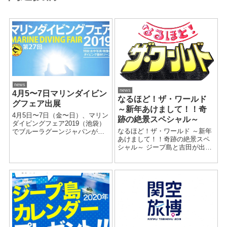
news
news
4月5〜7日マリンダイビン
なるほど！ザ・ワールド
グフェア出展
～新年あけまして！！奇
4月5日〜7日（金〜日）、マリン
跡の絶景スペシャル～
ダイビングフェア2019（池袋）
なるほど！ザ・ワールド ～新年
でブルーラグーンジャパンが出
あけまして！！奇跡の絶景スペ
展いたします。「ミクロネシ
シャル～ ジープ島と吉田が出演
ア ジープ島 チューク州政府
いたします。 来てくださったの
観光局」というブース名で、現
は人気俳優の伊藤健太郎さん。
地スタッフの四谷 やチューク政
伊藤さんは3つの絶景ミッション
府観光局から倉林氏を含む現地
に挑みました... ...
組と日本...