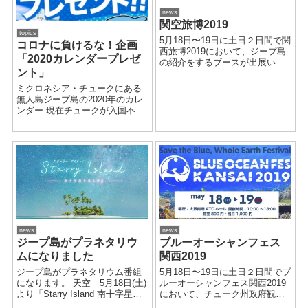
news
関空旅博2019
topics
5月18日〜19日に土日２日間で関
コロナに負けるな！企画
西旅博2019において、ジープ島
「2020カレンダープレゼ
の紹介をするブースが出展いた
ント」
します。 会場：関西国際空港 是
非足をお運びください。お待ち
ミクロネシア・チュークにある
しております。
無人島ジープ島の2020年のカレ
ンダー 現在チュークが入国不可
の為、ジープ島へ行くことがで
きません。 ジープ島に行きた
い！と思ってくれている方へ 何
かできることはないかと考え
て、外出自粛の部屋の中を 少
し...
news
news
ジープ島がプラネタリウ
ブルーオーシャンフェス
ムになりました
関西2019
ジープ島がプラネタリウム番組
5月18日〜19日に土日２日間でブ
になります。 天空 5月18日(土)
ルーオーシャンフェス関西2019
より「Starry Island 南十字星を
において、チューク州政府観光
見上げて」 詳しくはこちらより
局がジープ島の紹介をすること